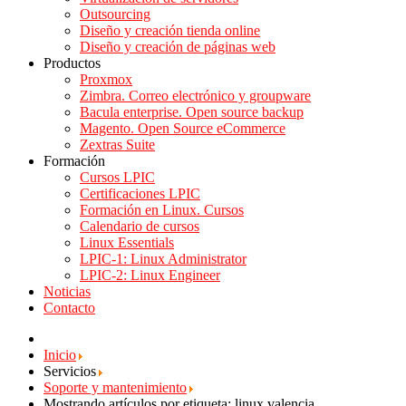
Outsourcing
Diseño y creación tienda online
Diseño y creación de páginas web
Productos
Proxmox
Zimbra. Correo electrónico y groupware
Bacula enterprise. Open source backup
Magento. Open Source eCommerce
Zextras Suite
Formación
Cursos LPIC
Certificaciones LPIC
Formación en Linux. Cursos
Calendario de cursos
Linux Essentials
LPIC-1: Linux Administrator
LPIC-2: Linux Engineer
Noticias
Contacto
Inicio
Servicios
Soporte y mantenimiento
Mostrando artículos por etiqueta: linux valencia