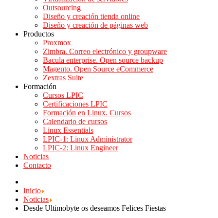
Outsourcing
Diseño y creación tienda online
Diseño y creación de páginas web
Productos
Proxmox
Zimbra. Correo electrónico y groupware
Bacula enterprise. Open source backup
Magento. Open Source eCommerce
Zextras Suite
Formación
Cursos LPIC
Certificaciones LPIC
Formación en Linux. Cursos
Calendario de cursos
Linux Essentials
LPIC-1: Linux Administrator
LPIC-2: Linux Engineer
Noticias
Contacto
Inicio
Noticias
Desde Ultimobyte os deseamos Felices Fiestas