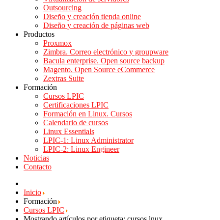
Outsourcing
Diseño y creación tienda online
Diseño y creación de páginas web
Productos
Proxmox
Zimbra. Correo electrónico y groupware
Bacula enterprise. Open source backup
Magento. Open Source eCommerce
Zextras Suite
Formación
Cursos LPIC
Certificaciones LPIC
Formación en Linux. Cursos
Calendario de cursos
Linux Essentials
LPIC-1: Linux Administrator
LPIC-2: Linux Engineer
Noticias
Contacto
Inicio
Formación
Cursos LPIC
Mostrando artículos por etiqueta: cursos lnux