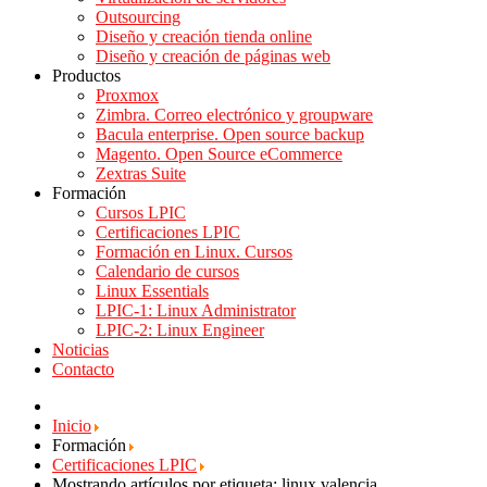
Outsourcing
Diseño y creación tienda online
Diseño y creación de páginas web
Productos
Proxmox
Zimbra. Correo electrónico y groupware
Bacula enterprise. Open source backup
Magento. Open Source eCommerce
Zextras Suite
Formación
Cursos LPIC
Certificaciones LPIC
Formación en Linux. Cursos
Calendario de cursos
Linux Essentials
LPIC-1: Linux Administrator
LPIC-2: Linux Engineer
Noticias
Contacto
Inicio
Formación
Certificaciones LPIC
Mostrando artículos por etiqueta: linux valencia