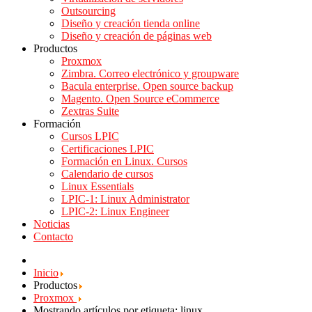
Outsourcing
Diseño y creación tienda online
Diseño y creación de páginas web
Productos
Proxmox
Zimbra. Correo electrónico y groupware
Bacula enterprise. Open source backup
Magento. Open Source eCommerce
Zextras Suite
Formación
Cursos LPIC
Certificaciones LPIC
Formación en Linux. Cursos
Calendario de cursos
Linux Essentials
LPIC-1: Linux Administrator
LPIC-2: Linux Engineer
Noticias
Contacto
Inicio
Productos
Proxmox
Mostrando artículos por etiqueta: linux